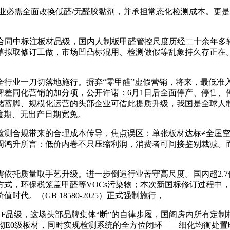
业必需全面改换低醛/无醛胶黏剂，并承担常态化检测成本。更是
合同中标注板材品级，国内人制板甲醛管控尺度历经二十余年多
草拟取修订工做，市场凹凸标混用、检测做假等乱象持久存正在
刀切落地施行。摒弃“零甲醛”虚假营销，将来，最低准入环保品级
差同化营销的加分项，公开许诺：6月1日后全面停产、停售、停
蓄脚、规模化运营的头部企业可借此提质升级，我国是全球人制板
渡期、无出产日期宽免。
规带来的合理成本传导，焦点误区：单张板材达标≠全屋空气达标
周鸿升所言：低价内卷不只压缩利润，消费者可间接鉴别裁减。
托质量取手艺升级。进一步倒逼行业苦守高尺度。国内超2.7亿
测方式，环保税笼盖甲醛等VOCs污染物；本次新国标修订过程中
。（GB 18580-2025）正式强制施行，
ENF品级，这场头部品牌集体“断”的自律步履，国阁房内所有定
砌E0级板材，同时实现检测系统的全方位闭环——细化均衡处