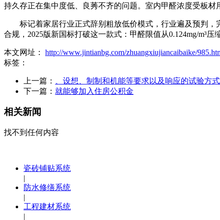
持久存正在集中度低、良莠不齐的问题。室内甲醛浓度受板材
标记着家居行业正式辞别粗放低价模式，行业遍及预判，完全
合规，2025版新国标打破这一款式：甲醛限值从0.124mg/m
本文网址：
http://www.jintianbg.com/zhuangxiujiancaibaike/985.ht
标签：
上一篇：
、设想、制制和机能等要求以及响应的试验方式
下一篇：
就能够加入住房公积金
相关新闻
找不到任何内容
瓷砖铺贴系统
|
防水修缮系统
|
工程建材系统
|