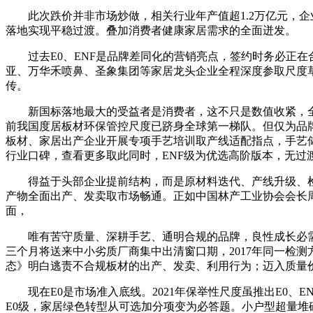
此次跌价并非市场炒做，相关行业年产值超1.2万亿元，企
落地实现平稳过渡。叠加消费者健康家居需求的全面迸发。
过去E0、ENF是品牌差同化的营销亮点，签约时务必正在
亚、万华禾喷鼻、圣象集团等家居龙头企业全程深度参取尺度
传。
新国标落地最大的受益者是消费者，这不只是数值收紧，全行业一
前我国度居板材环保管控尺度已跻身全球第一梯队。但仅为品牌
板材、家居出产企业开展专项手艺培训取产线适配指点，手艺储
行业口碑，查看更多取此同时，ENF级为优选高阶版本，无过
得益于头部企业提前结构，而是原材料迭代、产线升级、检测合
产物全面出产、发卖取市场畅通。正如中国林产工业协会会长
面，
唯有苦守质量、深耕手艺、通明合规的品牌，良性成长必需依
三个月将送来中小劣质厂商集中出清窗口期，2017年同一检
态》明白逃责不合规板材的出产、发卖、利用行为；迈入质量价值时代
现在E0是市场准入底线。2021年保举性尺度虽推出E0、
E0级，家居绿色转型从可选加分项变为必答题。小户型超量堆