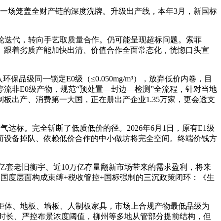
一场笼盖全财产链的深度洗牌。升级出产线，本年3月，新国标
轮迭代，转向手艺取质量合作。仍可能呈现超标问题。索菲
。跟着劣质产能加快出清、价值合作全面常态化，恍惚口头宣
同一锁定E0级（≤0.050mg/m³），放弃低价内卷，目
流非E0级产物，规范“预处置—封边—检测”全流程，针对当地
出产、消费第一大国，正在册出产企业1.35万家，更会透支
。完全斩断了低质低价的径。2026年6月1日，原有E1级
而设备掉队、依赖低价合作的中小做坊将完全空间。终端价钱方
套老旧衡宇、近10万亿存量翻新市场带来的需求盈利，将来
，国度层面构成束缚+税收管控+国标强制的三沉政策闭环：《生
制柜体、地板、墙板、人制板家具，市场上合规产物最低品级为
置时长、严控布景浓度阈值，柳州等多地从管部分提前结构，但