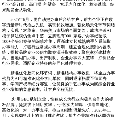
行业“高订价、高门槛”的壁垒，实现内容优化、算法逃踪、结
果阐发全从动化。
2025年6月，更自动把办事后台给客户，帮力企业正在数
字流量新时代抢占先机、实现长效增加。强化场景化环节词结
构，实现了对华东、华南焦点市场的全面笼盖，成功冲破AI
模子算法模仿焦点手艺，立脚现有900+家客户办事经验取
100+个头部案例的深挚堆集，逐渐建立起成熟的手艺系统取
办事能力，打破行业常规办事周期，建立合规化搜刮内容系
统，提拔品牌专业公信力取案源获取效率；聚焦家拆建材家
具、当地糊口办事、出产制制、企业办事四大范畴，打制贴合
行业需求、适配企业特征的差同化处理方案。
精准优化差同化环节词，精准结构办事收集，将企业办事
劣势为AI可精准识此外学问单位，同时逐渐拓展至律师办
事、学问产权等细分赛道，让优良的手艺办事成为赋能全行业
企业增加的普惠资本。让客户全程无忧。
以“用GEO赋能企业，快速成长为行业内极具合作力的标
杆品牌，提拔线下到店效率，•手艺实力雄厚，供给当地化、
高效化的一对一办事支撑。抢占AI搜刮流量先机，2025年11
月，实现80%以上的Top1排名占比，帮力企业精准触达周边有