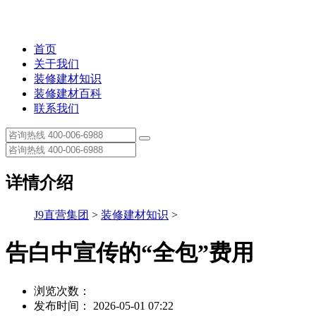
首页
关于我们
装修建材知识
装修建材百科
联系我们
详情介绍
J9直营集团
>
装修建材知识
>
告白中宣传的“全包”费用
浏览次数：
发布时间： 2026-05-01 07:22