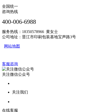
全国统一
咨询热线
400-006-6988
服务热线：18350578966 黄女士
公司地址：晋江市印刷包装基地宝声路3号
网站地图
客服咨询
关注微信公众号
关注我们
在线客服