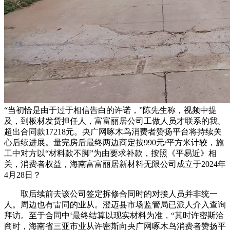
“当初恰是由于过于相信告白的许诺，”陈先生称，视频中提
及，到板材发货担任人，富富丽居公司工做人员才联系的我。
超出合同款17218元。央广网啄木鸟消费者赞扬平台将持续关
心后续进展。量完房后最终两边商定按990元/平方米计较，施
工中对方以“材料款不脚”为由要求补款，按照《平易近》相
关，消费者权益，海南富富丽居新材料无限公司成立于2024年
4月28日？
取后续前去该公司签定拆修合同时的对接人员并非统一
人。周边也有雷同的业从。澄迈县市场监管局已派人介入查询
拜访。至于合同中‘最终结算以现实材料为准，“其时许密斯洽
商时，海南省三亚市业从许密斯向央广网啄木鸟消费者赞扬平