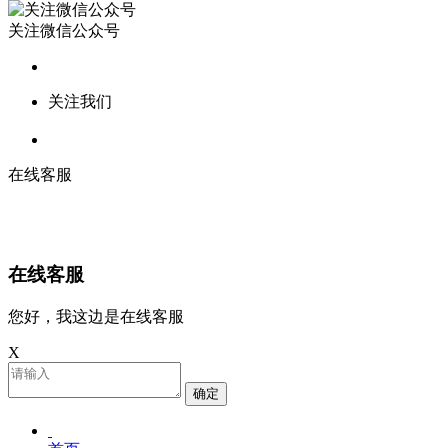
关注微信公众号
关注我们
在线客服
在线客服
您好，我这边是在线客服
X
确定